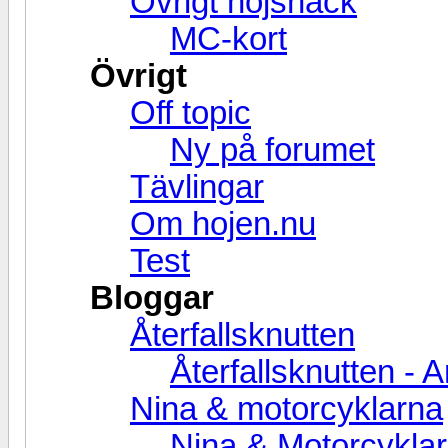
Övrigt hojsnack
MC-kort
Övrigt
Off topic
Ny på forumet
Tävlingar
Om hojen.nu
Test
Bloggar
Återfallsknutten
Återfallsknutten - A
Nina & motorcyklarna
Nina & Motorcyklar