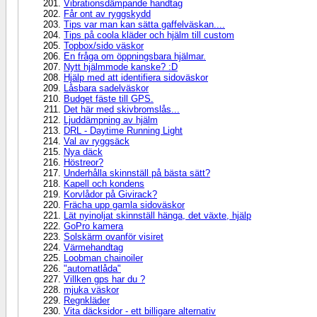
Vibrationsdämpande handtag
Får ont av ryggskydd
Tips var man kan sätta gaffelväskan....
Tips på coola kläder och hjälm till custom
Topbox/sido väskor
En fråga om öppningsbara hjälmar.
Nytt hjälmmode kanske? :D
Hjälp med att identifiera sidoväskor
Låsbara sadelväskor
Budget fäste till GPS.
Det här med skivbromslås...
Ljuddämpning av hjälm
DRL - Daytime Running Light
Val av ryggsäck
Nya däck
Höstreor?
Underhålla skinnställ på bästa sätt?
Kapell och kondens
Korvlådor på Givirack?
Frächa upp gamla sidoväskor
Lät nyinoljat skinnställ hänga, det växte, hjälp
GoPro kamera
Solskärm ovanför visiret
Värmehandtag
Loobman chainoiler
"automatlåda"
Villken gps har du ?
mjuka väskor
Regnkläder
Vita däcksidor - ett billigare alternativ