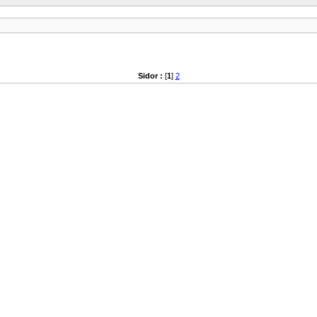
Sidor :
[
1
]
2