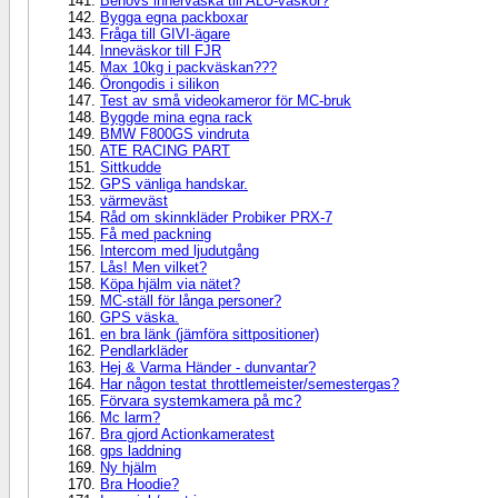
Behövs innerväska till ALU-väskor?
Bygga egna packboxar
Fråga till GIVI-ägare
Inneväskor till FJR
Max 10kg i packväskan???
Örongodis i silikon
Test av små videokameror för MC-bruk
Byggde mina egna rack
BMW F800GS vindruta
ATE RACING PART
Sittkudde
GPS vänliga handskar.
värmeväst
Råd om skinnkläder Probiker PRX-7
Få med packning
Intercom med ljudutgång
Lås! Men vilket?
Köpa hjälm via nätet?
MC-ställ för långa personer?
GPS väska.
en bra länk (jämföra sittpositioner)
Pendlarkläder
Hej & Varma Händer - dunvantar?
Har någon testat throttlemeister/semestergas?
Förvara systemkamera på mc?
Mc larm?
Bra gjord Actionkameratest
gps laddning
Ny hjälm
Bra Hoodie?