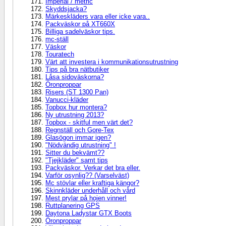
Imperial / metric
Skyddsjacka?
Märkeskläders vara eller icke vara..
Packväskor på XT660X
Billiga sadelväskor tips.
mc-ställ
Väskor
Touratech
Värt att investera i kommunikationsutrustning
Tips på bra nätbutiker
Låsa sidoväskorna?
Öronproppar
Risers (ST 1300 Pan)
Vanucci-kläder
Topbox hur montera?
Ny utrustning 2013?
Topbox - skitful men värt det?
Regnställ och Gore-Tex
Glasögon immar igen?
"Nödvändig utrustning" !
Sitter du bekvämt??
"Tjejkläder" samt tips
Packväskor. Verkar det bra eller.
Varför osynlig?? (Varselväst)
Mc stövlar eller kraftiga kängor?
Skinnkläder underhåll och vård
Mest prylar på hojen vinner!
Ruttplanering GPS
Daytona Ladystar GTX Boots
Öronproppar