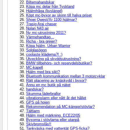
Biltemahandskar
Köpa mc delar från Tyskland
Hjälmfråga (livslängd)
Köpt mc-byxor av skinn till halva priset
Shoei Qwest/Xr 1100 hjälmar?
Trasig Arai chaser
Nolan N43 air
Ny mc-utrustning 2011?
Värmehandtag...
Richa - bra grejer?
Köpa hjälm, Urban Warrior
Solglasögon
coolaste kläderna?! :)
Utveckling på skyddsutrustning?
BMW tillbehörs- och reservdelsbutiker?
MC-kapell
Hjälm med bra sikt?
Bluetooth kommunikation mellan 3 motorcyklar
Rätt placering av knäskydd i byxor?
Ännu en mc butik på nätet
handskar?
Skumma läderbrallor
vibrationslarm eller nått åt det hållet
GPS på hojen
Rekommendation på MC-kängor/stövlar?
Tältlarm
Hjälm med märkning. ECE22/05
Byxorna i stövlarna eller utanpå
Skivbromslås!!
Tankväska med vattentät GPS-ficka?