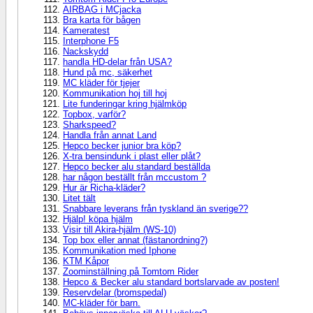
AIRBAG i MCjacka
Bra karta för bågen
Kameratest
Interphone F5
Nackskydd
handla HD-delar från USA?
Hund på mc, säkerhet
MC kläder för tjejer
Kommunikation hoj till hoj
Lite funderingar kring hjälmköp
Topbox, varför?
Sharkspeed?
Handla från annat Land
Hepco becker junior bra köp?
X-tra bensindunk i plast eller plåt?
Hepco becker alu standard beställda
har någon beställt från mccustom ?
Hur är Richa-kläder?
Litet tält
Snabbare leverans från tyskland än sverige??
Hjälp! köpa hjälm
Visir till Akira-hjälm (WS-10)
Top box eller annat (fästanordning?)
Kommunikation med Iphone
KTM Kåpor
Zoominställning på Tomtom Rider
Hepco & Becker alu standard bortslarvade av posten!
Reservdelar (bromspedal)
MC-kläder för barn.