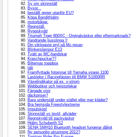
Sy om skinnställ
Byxor...
beställt grejer utanför EU?
Köpa Bandithjälm
motorbågar.
Regnställ.
Ryggskydd
Triumph Tiger 800XC - Orginalväskor eller eftermarknads?
Vandrande ljusslinga !!
Din viktigaste pryl på Mc-resan
Blinkerslampor E13
Tvätt av MC-handskar
Kraschpuckar??
Biltemas toppbox
tält
Framflyttade fotpinnar till Yamaha virago 1100
Lastöglor / Racingfästen till BMW S1000RR
Växelindikator på ex. v-strom
Webbutiker och tjejstorlekar
Färgade visir
däckpriser?
Bara underställ under stället eller mer kläder?
Bra hemsida Freestylextreme
Impulsköp!
Skinnställ vs textil, allväder
Regnskydd till packväskor
Hjälm Schuberth S2
SENA SMH10 Bluetooth headset fungerar dåligt
Ny personlig utrustning 2012?
Tomtom Rider Pro Europe