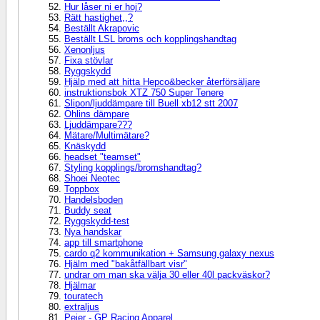
Hur låser ni er hoj?
Rätt hastighet,,?
Beställt Akrapovic
Beställt LSL broms och kopplingshandtag
Xenonljus
Fixa stövlar
Ryggskydd
Hjälp med att hitta Hepco&becker återförsäljare
instruktionsbok XTZ 750 Super Tenere
Slipon/ljuddämpare till Buell xb12 stt 2007
Öhlins dämpare
Ljuddämpare???
Mätare/Multimätare?
Knäskydd
headset "teamset"
Styling kopplings/bromshandtag?
Shoei Neotec
Toppbox
Handelsboden
Buddy seat
Ryggskydd-test
Nya handskar
app till smartphone
cardo q2 kommunikation + Samsung galaxy nexus
Hjälm med "bakåtfällbart visr"
undrar om man ska välja 30 eller 40l packväskor?
Hjälmar
touratech
extraljus
Pejer - GP Racing Apparel