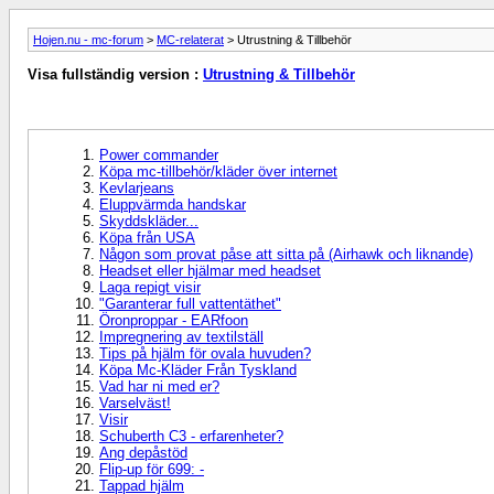
Hojen.nu - mc-forum
>
MC-relaterat
> Utrustning & Tillbehör
Visa fullständig version :
Utrustning & Tillbehör
Power commander
Köpa mc-tillbehör/kläder över internet
Kevlarjeans
Eluppvärmda handskar
Skyddskläder...
Köpa från USA
Någon som provat påse att sitta på (Airhawk och liknande)
Headset eller hjälmar med headset
Laga repigt visir
"Garanterar full vattentäthet"
Öronproppar - EARfoon
Impregnering av textilställ
Tips på hjälm för ovala huvuden?
Köpa Mc-Kläder Från Tyskland
Vad har ni med er?
Varselväst!
Visir
Schuberth C3 - erfarenheter?
Ang depåstöd
Flip-up för 699: -
Tappad hjälm