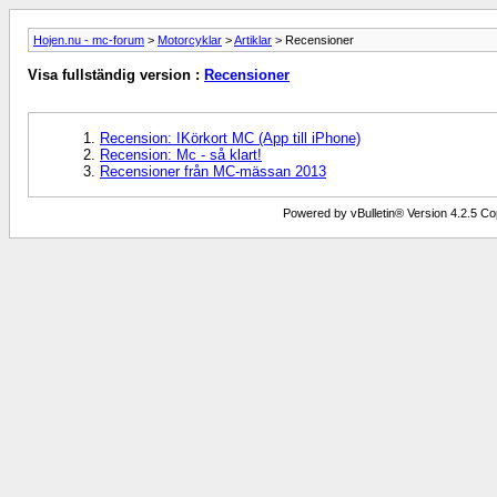
Hojen.nu - mc-forum
>
Motorcyklar
>
Artiklar
> Recensioner
Visa fullständig version :
Recensioner
Recension: IKörkort MC (App till iPhone)
Recension: Mc - så klart!
Recensioner från MC-mässan 2013
Powered by vBulletin® Version 4.2.5 Copy