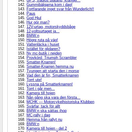
GPS, trådlös blåtand, krångel...
Gummibälgarna kom i dag!
Fortfarande inget svar från Wunderlich!!
Paus
God Hjul
Hur gör man?
12V-urtag, motorskyddsbåge
12-voltsurtaget ja...
BMW:n
Högre ruta på väg!
Vattenläcka i huset
Istället för glidaren?
Ny mc-butik i nejden
Provkörd: Triumph Scrambler
Smatter-Knarren!
Smatter-Knarren hemma nu
Tvungen att starta den i morse
Vad den är fin, Smatterknarren
Torrt ute!
Lyssna på Smatterknarren!
Torrt i går men...
Kamera till hojen
Nån gång ska vara den första...
MCHK — Motorcykelhistoriska Klubben
Svärfar, tack för allt
BMW:n ska sättas ihop
MC-rally i dag
Hemma från rallyt nu
BMW:n
Kamera till hojen - del 2