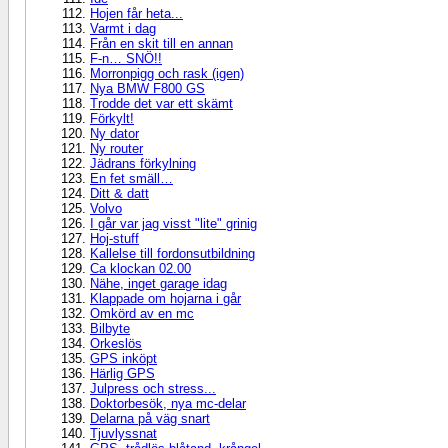
Hojen får heta...
Varmt i dag
Från en skit till en annan
F-n… SNÖ!!
Morronpigg och rask (igen)
Nya BMW F800 GS
Trodde det var ett skämt
Förkylt!
Ny dator
Ny router
Jädrans förkylning
En fet smäll…
Ditt & datt
Volvo
I går var jag visst "lite" grinig
Hoj-stuff
Kallelse till fordonsutbildning
Ca klockan 02.00
Nähe, inget garage idag
Klappade om hojarna i går
Omkörd av en mc
Bilbyte
Orkeslös
GPS inköpt
Härlig GPS
Julpress och stress...
Doktorbesök, nya mc-delar
Delarna på väg snart
Tjuvlyssnat