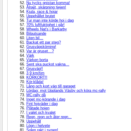
Nu tycks gnistan komma!
Ålrajjt, skärpning tjejen!
Kjula, race & hojar
Uppehållet brutet
Tur man inte körde hoj i dag
70% luftfuktighet i går!
Wheels Nat's i Barkarby
Bilputsande
Liten bil…
Backat ett par steg?
Grusvägskörning!
Var är gruset…?
Värk
Värken borta
Sent ska puckot vakna…
Grusväg!!
3,9 km/tim
KÖRKORT!!
Kör-klåda!
Lång och kort väg till garaget
Lördag: mot Upplands Väsby och köra mc-rally
MC-rally då
Inget mc-körande i dag
Fint hojväder i dag
Plåtade hojen
I valet och kvalet
Regn, regn och åter regn...
Uppehåll
Lögn i helvete
Solen rakt i synen!