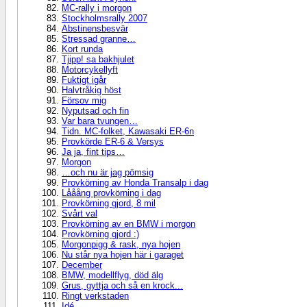
MC-rally i morgon
Stockholmsrally 2007
Abstinensbesvär
Stressad granne…
Kort runda
Tjipp! sa bakhjulet
Motorcykellyft
Fuktigt igår
Halvtråkig höst
Försov mig
Nyputsad och fin
Var bara tvungen…
Tidn. MC-folket, Kawasaki ER-6n
Provkörde ER-6 & Versys
Ja ja, fint tips…
Morgon
…och nu är jag pömsig
Provkörning av Honda Transalp i dag
Lååång provkörning i dag
Provkörning gjord, 8 mil
Svårt val
Provkörning av en BMW i morgon
Provkörning gjord :)
Morgonpigg & rask, nya hojen
Nu står nya hojen här i garaget
December
BMW, modellflyg, död älg
Grus, gyttja och så en krock...
Ringt verkstaden
Idé