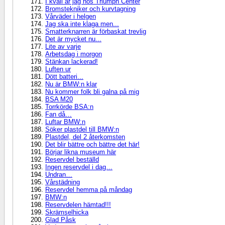
I kväll är jag hos Triumph Center
Bromstekniker och kurvtagning
Vårväder i helgen
Jag ska inte klaga men...
Smatterknarren är förbaskat trevlig
Det är mycket nu...
Lite av varje
Arbetsdag i morgon
Stänkan lackerad!
Luften ur
Dött batteri...
Nu är BMW:n klar
Nu kommer folk bli galna på mig
BSA M20
Torrkörde BSA:n
Fan då…
Luftar BMW:n
Söker plastdel till BMW:n
Plastdel, del 2 återkomsten
Det blir bättre och bättre det här!
Börjar likna museum här
Reservdel beställd
Ingen reservdel i dag…
Undran…
Vårstädning
Reservdel hemma på måndag
BMW:n
Reservdelen hämtad!!!
Skrämselhicka
Glad Påsk