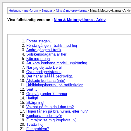
Hojen.nu - mc-forum
>
Bloggar
>
Nina & motorcyklarna
> Nina & Motorcyklarna - Arkiv
Visa fullständig version :
Nina & Motorcyklarna - Arkiv
Första stegen…
Första gången i trafik med hoj
Andra gången i trafik
Solskensdagarna är fler
Körning i regn
Att köra konbana modell uppkörning
När jag dejtade Bertil
Övermodighetsfasen
Det här är såååå bedrövligt…
Älskade konbana (inte)
Utbildningskontroll på trafikskolan
Surt…
Grusväg under 7 timmar
Härligt!
Skärpning!
Vaknat på fel sida i dag tro?
Hojen får en på bra humör, eller hur?
Konbana modell svår
Filmtajm: se mig krypköra! :-)
Tvätta hoj
Filmproblem?