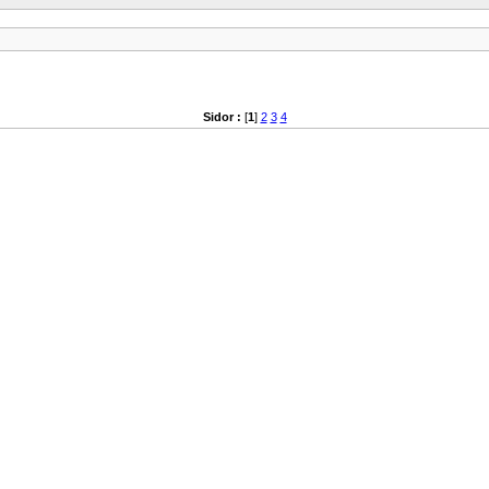
Sidor :
[
1
]
2
3
4