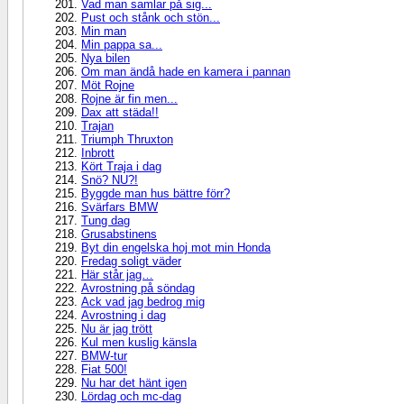
Vad man samlar på sig...
Pust och stånk och stön...
Min man
Min pappa sa...
Nya bilen
Om man ändå hade en kamera i pannan
Möt Rojne
Rojne är fin men...
Dax att städa!!
Trajan
Triumph Thruxton
Inbrott
Kört Traja i dag
Snö? NU?!
Byggde man hus bättre förr?
Svärfars BMW
Tung dag
Grusabstinens
Byt din engelska hoj mot min Honda
Fredag soligt väder
Här står jag…
Avrostning på söndag
Ack vad jag bedrog mig
Avrostning i dag
Nu är jag trött
Kul men kuslig känsla
BMW-tur
Fiat 500!
Nu har det hänt igen
Lördag och mc-dag