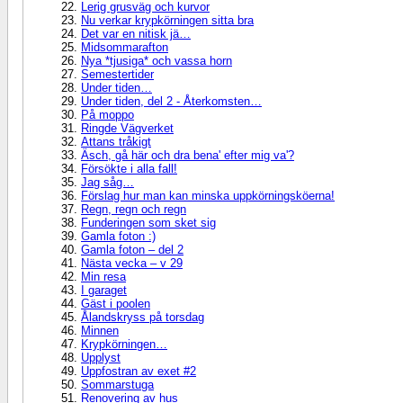
Lerig grusväg och kurvor
Nu verkar krypkörningen sitta bra
Det var en nitisk jä…
Midsommarafton
Nya *tjusiga* och vassa horn
Semestertider
Under tiden…
Under tiden, del 2 - Återkomsten…
På moppo
Ringde Vägverket
Attans tråkigt
Äsch, gå här och dra bena' efter mig va'?
Försökte i alla fall!
Jag såg…
Förslag hur man kan minska uppkörningsköerna!
Regn, regn och regn
Funderingen som sket sig
Gamla foton :)
Gamla foton – del 2
Nästa vecka – v 29
Min resa
I garaget
Gäst i poolen
Ålandskryss på torsdag
Minnen
Krypkörningen…
Upplyst
Uppfostran av exet #2
Sommarstuga
Renovering av hus