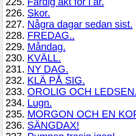
Färdig åkt för i år.
Skor.
Några dagar sedan sist.
FREDAG..
Måndag.
KVÄLL.
NY DAG.
KLÄ PÅ SIG.
OROLIG OCH LEDSEN
Lugn.
MORGON OCH EN KOP
SÄNGDAX!