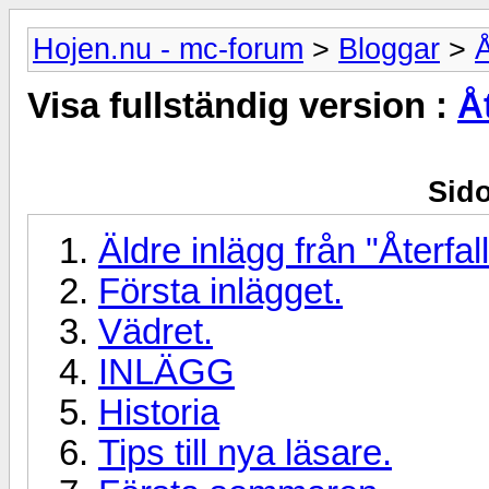
Hojen.nu - mc-forum
>
Bloggar
>
Å
Visa fullständig version :
Å
Sido
Äldre inlägg från "Återfal
Första inlägget.
Vädret.
INLÄGG
Historia
Tips till nya läsare.