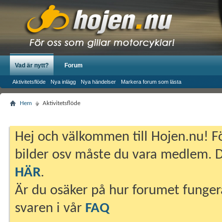
Vad är nytt?
Forum
Aktivitetsflöde
Nya inlägg
Nya händelser
Markera forum som lästa
Hem
Aktivitetsflöde
Hej och välkommen till Hojen.nu! Fö
bilder osv måste du vara medlem. Du
HÄR
.
Är du osäker på hur forumet fungera
svaren i vår
FAQ