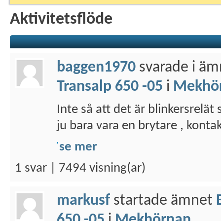
Aktivitetsflöde
baggen1970
svarade i ä
Transalp 650 -05
i
Mekhö
Inte så att det är blinkersrelät
ju bara vara en brytare , konta
se mer
1 svar | 7494 visning(ar)
markusf
startade ämnet
650 -05
i
Mekhörnan