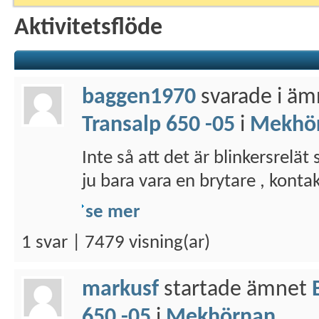
Aktivitetsflöde
baggen1970
svarade i ä
Transalp 650 -05
i
Mekhö
Inte så att det är blinkersrelät
ju bara vara en brytare , konta
se mer
1 svar | 7479 visning(ar)
markusf
startade ämnet
650 -05
i
Mekhörnan