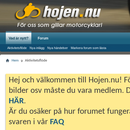
Vad är nytt?
Forum
Aktivitetsflöde
Nya inlägg
Nya händelser
Markera forum som lästa
Hem
Aktivitetsflöde
Hej och välkommen till Hojen.nu! Fö
bilder osv måste du vara medlem. Du
HÄR
.
Är du osäker på hur forumet fungera
svaren i vår
FAQ