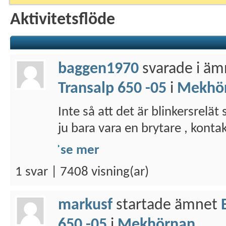
Aktivitetsflöde
baggen1970
svarade i ä
Transalp 650 -05
i
Mekhö
Inte så att det är blinkersrelät
ju bara vara en brytare , konta
se mer
1 svar | 7408 visning(ar)
markusf
startade ämnet
650 -05
i
Mekhörnan