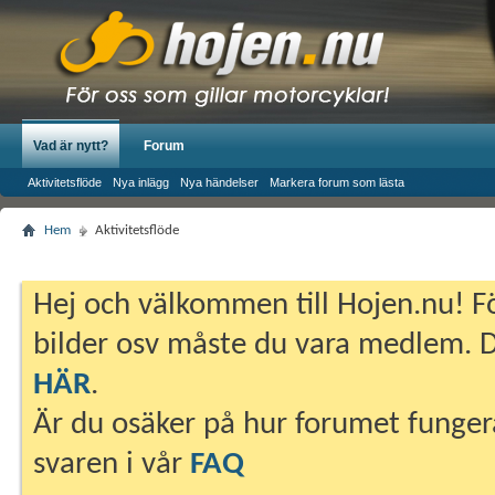
Vad är nytt?
Forum
Aktivitetsflöde
Nya inlägg
Nya händelser
Markera forum som lästa
Hem
Aktivitetsflöde
Hej och välkommen till Hojen.nu! Fö
bilder osv måste du vara medlem. Du
HÄR
.
Är du osäker på hur forumet fungera
svaren i vår
FAQ