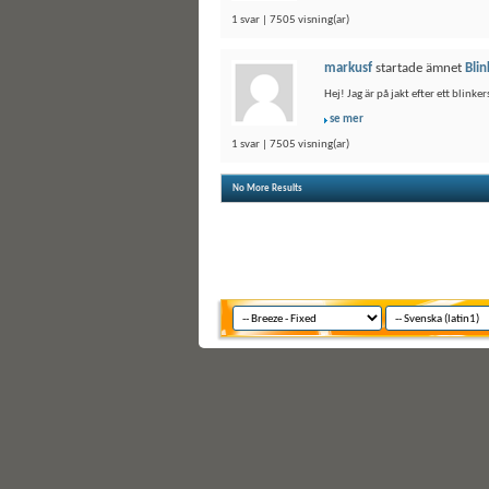
1 svar | 7505 visning(ar)
markusf
startade ämnet
Blin
Hej! Jag är på jakt efter ett blinker
se mer
1 svar | 7505 visning(ar)
No More Results