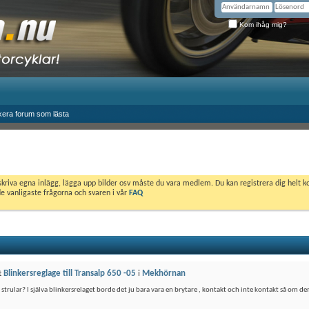
Kom ihåg mig?
era forum som lästa
skriva egna inlägg, lägga upp bilder osv måste du vara medlem. Du kan registrera dig helt k
de vanligaste frågorna och svaren i vår
FAQ
t
Blinkersreglage till Transalp 650 -05
i
Mekhörnan
m strular? I själva blinkersrelaget borde det ju bara vara en brytare , kontakt och inte kontakt så om den