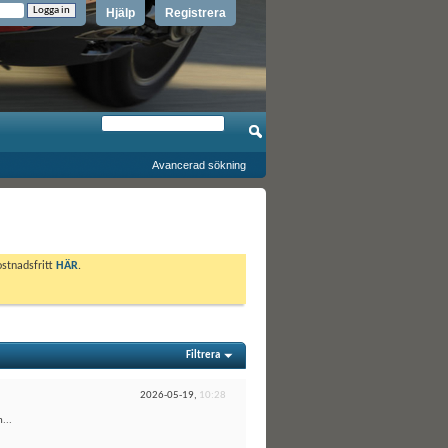
Hjälp
Registrera
Avancerad sökning
ostnadsfritt
HÄR
.
Filtrera
2026-05-19,
10:28
...