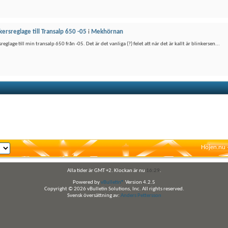
kersreglage till Transalp 650 -05
i
Mekhörnan
sreglage till min transalp 650 från -05. Det är det vanliga (?) felet att när det är kallt är blinkersen...
Hojen.nu 
Alla tider är GMT +2. Klockan är nu
16:29
.
Powered by
vBulletin®
Version 4.2.5
Copyright © 2026 vBulletin Solutions, Inc. All rights reserved.
Svensk översättning av:
Anders Pettersson