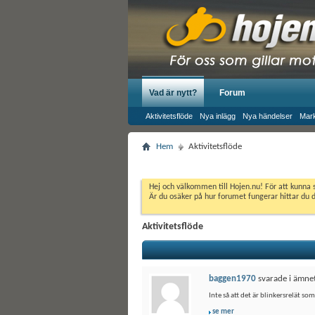
Vad är nytt?
Forum
Aktivitetsflöde
Nya inlägg
Nya händelser
Mark
Hem
Aktivitetsflöde
Hej och välkommen till Hojen.nu! För att kunna 
Är du osäker på hur forumet fungerar hittar du 
Aktivitetsflöde
baggen1970
svarade i ämne
Inte så att det är blinkersrelät so
se mer